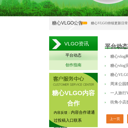
糖心VLGO公告
糖心VLGO持续更新日
VLGO资讯
平台动态
平台动态
糖心vlo
创作指南
糖心vlo
糖心VL
周末公园
糖心VLGO内容
一人旅行
合作
街角小店
内容合作请通
内容反馈：
上一页
过投稿入口联系