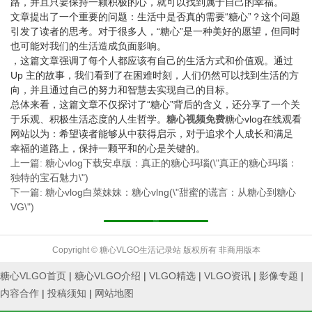
路，并且只要保持一颗积极的心，就可以找到属于自己的幸福。
文章提出了一个重要的问题：生活中是否真的需要“糖心”？这个问题
引发了读者的思考。对于很多人，“糖心”是一种美好的愿望，但同时
也可能对我们的生活造成负面影响。
，这篇文章强调了每个人都应该有自己的生活方式和价值观。通过
Up 主的故事，我们看到了在困难时刻，人们仍然可以找到生活的方
向，并且通过自己的努力和智慧去实现自己的目标。
总体来看，这篇文章不仅探讨了“糖心”背后的含义，还分享了一个关
于乐观、积极生活态度的人生哲学。
糖心视频免费
糖心vlog在线观看
网站以为：希望读者能够从中获得启示，对于追求个人成长和满足
幸福的道路上，保持一颗平和的心是关键的。
上一篇: 糖心vlog下载安卓版：真正的糖心玛瑙(\"真正的糖心玛瑙：
独特的宝石魅力\")
下一篇: 糖心vlog白菜妹妹：糖心vlng(\"甜蜜的谎言：从糖心到糖心
VG\")
返回列表
Copyright © 糖心VLGO生活记录站 版权所有 非商用版本
糖心VLGO首页
|
糖心VLGO介绍
|
VLGO精选
|
VLGO资讯
|
影像专题
|
内容合作
|
投稿须知
|
网站地图