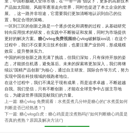
里，中国积极融入全球市场，在“一带一路”倡议下，更多的高新技术
产品如太阳能、风能等逐渐走向世界，同时也促进了本土企业的发
展。，这一路并非坦途，它需要我们更加清晰地认识到自己的位
置，制定合理的策略。
一区到三区的创新之路是一个逐步优化和调整的过程，从基础研究
转向应用技术的研发，在实践中不断验证和发展，同时为市场提供
更好的解决方案。
糖心vlog免费视频
糖心vlog破解版ios说：在这个
过程中，我们不仅要关注技术创新，也要注重产业协同，形成规模
效应，提升整体实力。
中国的科技创新之路充满了挑战，但我们深知，只有保持开放的姿
态，才能抓住机遇，避免落后。未来的探索将更加深入，我们将继
续以“国精产品创新”为核心，通过自主研发、国际合作等方式，努力
实现中国在科技领域的领跑者地位。
在这个过程中，我们不满足于现有成果，而是追求卓越，不断超越
自我。我们坚信，只有不断创新，才能在全球竞争中占据主导地
位，为建设世界强国贡献我们的力量。
上一篇: 糖心vlog 免费观看：水煮蛋煮几分钟是糖心的(“水煮蛋如何
判断是否已经熟透？”)
下一篇: 糖心vlog白虎：糖心鸡蛋是没煮熟吗(\"如何判断糖心鸡蛋是
否真的煮熟？原因及解决方法\")
返回列表