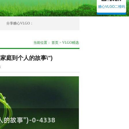
糖心VLGO二维码
分享糖心VLGO：
当前位置：
首页
>
VLGO精选
从家庭到个人的故事\")
6