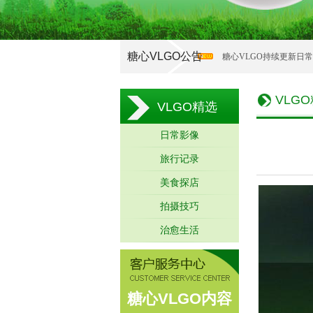
糖心VLGO公告
糖心VLGO持续更新日
VLG
VLGO精选
日常影像
旅行记录
美食探店
拍摄技巧
治愈生活
糖心VLGO内容