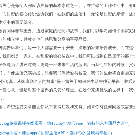
和关心是每个人都应该具备的基本素质之一。，在忙碌的工作生活中，有
。而甜蜜的糖心传说告诉我们：在我们的生活中，无论是甜蜜的亲情，还
生活中的重要部分。
教育同样非常重要。通过家庭的经历和故事，我们可以学习如何平衡家庭
们的独立性，并教会他们感恩和分享的重要品质。
传说告诉我们，每一个人都需要一个安全、温暖的家来陪伴成长。而在这
，我们都是一家人。在甜蜜的糖心传说中，我们可以找到自己属于的那个
仅仅是为了讲述过去，更是一种未来生活的蓝图。当我们年轻的时候，父
们，即使生活充满挑战，只要我们保持爱与被爱，我们的生命将会更加充
糖心传说：从家庭到个人的故事”是一篇关于如何在生活中找到平衡，并通
一份心意，也是对整个世界的关爱和尊重。在这个充满挑战的世界中，我
心。
读，希望这篇文章能让你从中获得启发和支持。如果你有任何问题或需要
vlog免费视频在线观看：糖心vioe(\"糖心vioe：独特的东方甜品之道\")
vlog排名：糖心app(\"甜蜜生活APP：选择你的健康与幸福\")