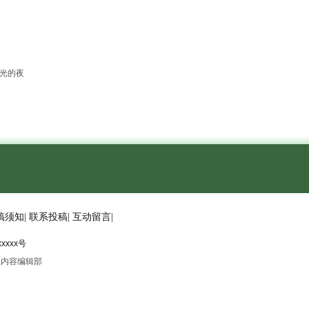
时光的夜
稿须知
|
联系投稿
|
互动留言
|
xxxxx号
上内容编辑部