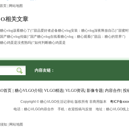
首页
|
网站地图
GO相关文章
：糖心vlog该看糖心了(\"甜品爱好者必备
糖心vlog安装：糖心vlog深夜释放自己(\"甜蜜
国产糖心vlog传媒(\"国产糖心vlog
在线看糖心vlog：糖心观看(\"甜品：糖心的世界\")
虎：糖心鸡蛋是没煮熟吗(\"如何判断糖心鸡蛋是
内容友链：
GO首页
|
糖心VLGO介绍
|
VLGO精选
|
VLGO资讯
|
影像专题
|
内容合作
|
投
Copyright © 糖心VLGO生活记录站 版权所有 非商用版本
粤ICP备xxx
电话：糖心VLGO内容合作 手机：欢迎投稿与反馈 地址：糖心VLGO线
须知
|
网站地图