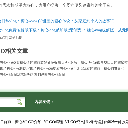
的需求和期望为核心，为用户提供一个既方便又健康的购物平台。
日常vlog：糖心www.(\"甜蜜的糖心传说：从家庭到个人的故事\")
vlog免费破解版下载：糖心vlog破解版(无付费)(\"糖心vlog破解版：从
首页
|
网站地图
GO相关文章
：糖心vlog该看糖心了(\"甜品爱好者必备
糖心vlog安装：糖心vlog深夜释放自己(\"甜蜜
国产糖心vlog传媒(\"国产糖心vlog
在线看糖心vlog：糖心观看(\"甜品：糖心的世界\")
虎：糖心鸡蛋是没煮熟吗(\"如何判断糖心鸡蛋是
内容友链：
GO首页
|
糖心VLGO介绍
|
VLGO精选
|
VLGO资讯
|
影像专题
|
内容合作
|
投