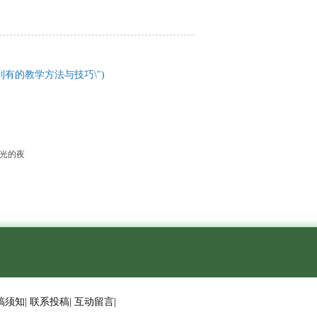
无到有的教学方法与技巧\")
时光的夜
稿须知
|
联系投稿
|
互动留言
|