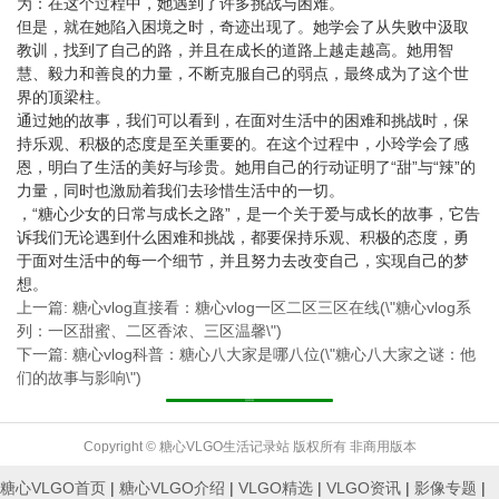
为：在这个过程中，她遇到了许多挑战与困难。
但是，就在她陷入困境之时，奇迹出现了。她学会了从失败中汲取
教训，找到了自己的路，并且在成长的道路上越走越高。她用智
慧、毅力和善良的力量，不断克服自己的弱点，最终成为了这个世
界的顶梁柱。
通过她的故事，我们可以看到，在面对生活中的困难和挑战时，保
持乐观、积极的态度是至关重要的。在这个过程中，小玲学会了感
恩，明白了生活的美好与珍贵。她用自己的行动证明了“甜”与“辣”的
力量，同时也激励着我们去珍惜生活中的一切。
，“糖心少女的日常与成长之路”，是一个关于爱与成长的故事，它告
诉我们无论遇到什么困难和挑战，都要保持乐观、积极的态度，勇
于面对生活中的每一个细节，并且努力去改变自己，实现自己的梦
想。
上一篇: 糖心vlog直接看：糖心vlog一区二区三区在线(\"糖心vlog系
列：一区甜蜜、二区香浓、三区温馨\")
下一篇: 糖心vlog科普：糖心八大家是哪八位(\"糖心八大家之谜：他
们的故事与影响\")
返回列表
Copyright © 糖心VLGO生活记录站 版权所有 非商用版本
糖心VLGO首页
|
糖心VLGO介绍
|
VLGO精选
|
VLGO资讯
|
影像专题
|