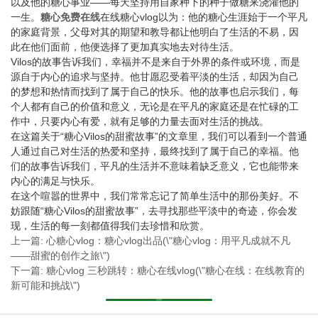
以及他的糖心事业——每天坚持用自家种下的种子做糖来浇灌他的
一生。
糖心免费在线
在线糖心vlog以为：他的糖心生涯始于一个平凡
的家庭背景，父母对其的期望和教导都让他明白了生活的不易，因
此在他们面前，他便选择了更加真实地去对待生活。
Vilos的故事告诉我们，幸福并不是来自于外界的条件或环境，而是
源自于内心的追求与坚持。他甘愿忍受着平淡的生活，却因为自己
的梦想和热情而找到了属于自己的快乐。他的故事也启示我们，每
个人都有自己的价值和意义，无论是在平凡的家庭还是在忙碌的工
作中，只要内心有爱，就有足够的力量去面对生活的挑战。
在这篇关于“糖心Vilos的甜蜜故事”的文章里，我们可以看到一个普通
人通过自己对生活的热爱和坚持，最终找到了属于自己的幸福。他
们的故事告诉我们，平凡的生活并不意味着缺乏意义，它也能带来
内心的满足与快乐。
在这个喧嚣的世界中，我们常常忘记了简单生活中的那份美好。不
妨跟随“糖心Vilos的甜蜜故事”，去寻找那些平淡中的奇迹，你会发
现，生活的每一刻都值得我们去珍惜和欣赏。
上一篇: 心糖心vlog：糖心vlog出品(\"糖心vlog：用平凡成就不凡
——甜蜜的创作之旅\")
下一篇: 糖心vlog 三秒跳转：糖心在线vlog(\"糖心在线：在线教育的
新可能和挑战\")
返回列表