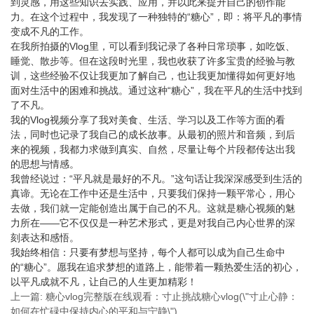
到灵感，用这些知识去实践、应用，并以此来提升自己的创作能
力。在这个过程中，我发现了一种独特的“糖心”，即：将平凡的事情
变成不凡的工作。
在我所拍摄的Vlog里，可以看到我记录了各种日常琐事，如吃饭、
睡觉、散步等。但在这段时光里，我也收获了许多宝贵的经验与教
训，这些经验不仅让我更加了解自己，也让我更加懂得如何更好地
面对生活中的困难和挑战。通过这种“糖心”，我在平凡的生活中找到
了不凡。
我的Vlog视频分享了我对美食、生活、学习以及工作等方面的看
法，同时也记录了我自己的成长故事。从最初的照片和音频，到后
来的视频，我都力求做到真实、自然，尽量让每个片段都传达出我
的思想与情感。
我曾经说过：“平凡就是最好的不凡。”这句话让我深深感受到生活的
真谛。无论在工作中还是生活中，只要我们保持一颗平常心，用心
去做，我们就一定能创造出属于自己的不凡。这就是糖心视频的魅
力所在——它不仅仅是一种艺术形式，更是对我自己内心世界的深
刻表达和感悟。
我始终相信：只要有梦想与坚持，每个人都可以成为自己生命中
的“糖心”。愿我在追求梦想的道路上，能带着一颗热爱生活的初心，
以平凡成就不凡，让自己的人生更加精彩！
上一篇: 糖心vlog完整版在线观看：寸止挑战糖心vlog(\"寸止心静：
如何在忙碌中保持内心的平和与宁静\")