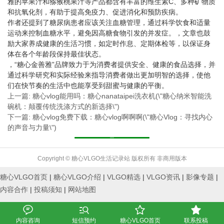
雅的苹果汁和猕猴桃果汁等产品都含有丰富的维生素C、多种矿物质
和抗氧化剂，有助于提高免疫力、促进消化和预防疾病。
作者还提到了糖尿病患者应该关注血糖管理，通过科学饮食和适量
运动来控制血糖水平，避免因高糖食物引发的并发症。，文章也鼓
励大家养成健康的生活习惯，如定时作息、定期体检等，以保证身
体在各个年龄段保持最佳状态。
，“糖心金善雅”品牌致力于为消费者提供安全、健康的食品选择，并
通过科学研究和实际经验来指导消费者做出更加明智的选择，使他
们在快节奏的生活中也能享受到甜蜜与健康的平衡。
上一篇: 糖心vlog能用吗：糖心nanataipei洗衣机(\"糖心纳米智能洗
碗机：颠覆传统洗涤方式的新选择\")
下一篇: 糖心vlog免费下载：糖心vlog啊啊啊(\"糖心Vlog：寻找内心
的声音与力量\")
返回列表
Copyright © 糖心VLGO生活记录站 版权所有 非商用版本
糖心VLGO首页
|
糖心VLGO介绍
|
VLGO精选
|
VLGO资讯
|
影像专题
|
内容合作
|
投稿须知
|
网站地图




内容咨询
短信预约
糖心VLGO首页
联系投稿