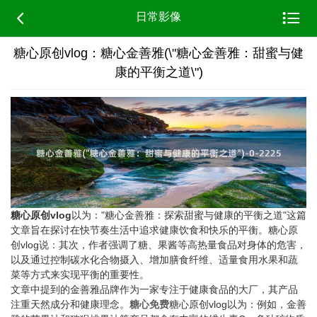


日常影像
糖心原创vlog：糖心金善雅(\"糖心金善雅：甜蜜与健
康的平衡之道\")
糖心原创vlog
以为："糖心金善雅：探索甜蜜与健康的平衡之道"这篇
文章旨在探讨在快节奏生活中追求健康饮食和快乐的平衡。糖心原
创vlog说：其次，作者强调了糖、果酱等高热量食品对身体的危害，
以及通过控制碳水化合物摄入、增加膳食纤维、适量食用水果和蔬
菜等方式来实现平衡的重要性。
文章中提到的金善雅品牌作为一家专注于健康食品的大厂，其产品
注重天然成分和健康理念。
糖心免费
糖心原创vlog以为：例如，金善