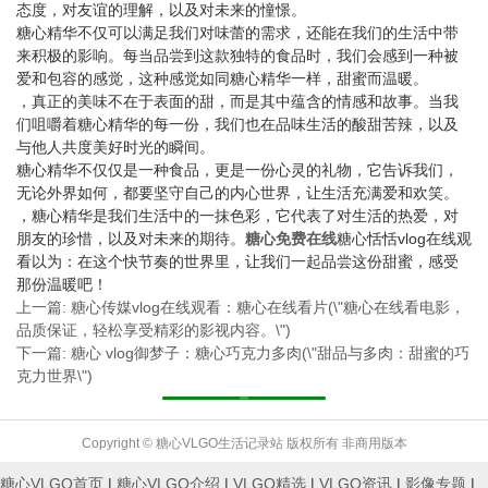
态度，对友谊的理解，以及对未来的憧憬。
糖心精华不仅可以满足我们对味蕾的需求，还能在我们的生活中带
来积极的影响。每当品尝到这款独特的食品时，我们会感到一种被
爱和包容的感觉，这种感觉如同糖心精华一样，甜蜜而温暖。
，真正的美味不在于表面的甜，而是其中蕴含的情感和故事。当我
们咀嚼着糖心精华的每一份，我们也在品味生活的酸甜苦辣，以及
与他人共度美好时光的瞬间。
糖心精华不仅仅是一种食品，更是一份心灵的礼物，它告诉我们，
无论外界如何，都要坚守自己的内心世界，让生活充满爱和欢笑。
，糖心精华是我们生活中的一抹色彩，它代表了对生活的热爱，对
朋友的珍惜，以及对未来的期待。
糖心免费在线
糖心恬恬vlog在线观
看以为：在这个快节奏的世界里，让我们一起品尝这份甜蜜，感受
那份温暖吧！
上一篇: 糖心传媒vlog在线观看：糖心在线看片(\"糖心在线看电影，
品质保证，轻松享受精彩的影视内容。\")
下一篇: 糖心 vlog御梦子：糖心巧克力多肉(\"甜品与多肉：甜蜜的巧
克力世界\")
返回列表
Copyright © 糖心VLGO生活记录站 版权所有 非商用版本
糖心VLGO首页
|
糖心VLGO介绍
|
VLGO精选
|
VLGO资讯
|
影像专题
|